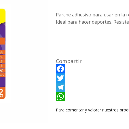
Parche adhesivo para usar en la r
Ideal para hacer deportes. Resiste
Compartir
F
a
T
c
w
T
e
i
e
W
Para comentar y valorar nuestros prod
b
t
l
h
o
t
e
a