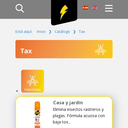
Inicio
Está aquí:
Inicio
❯
Catálogo
❯
Tax
Productos
Empresa
Campañas
Contacto
Acceso
Casa y jardín
Elimina insectos rastreros y
plagas. Fórmula acuosa con
baja tox...