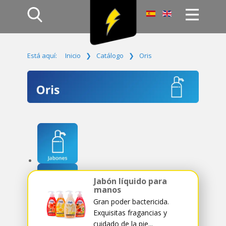
Inicio
Está aquí:
Inicio
❯
Catálogo
❯
Oris
Productos
Empresa
Campañas
Contacto
Acceso
Jabón líquido para
manos
Gran poder bactericida.
Exquisitas fragancias y
cuidado de la pie...