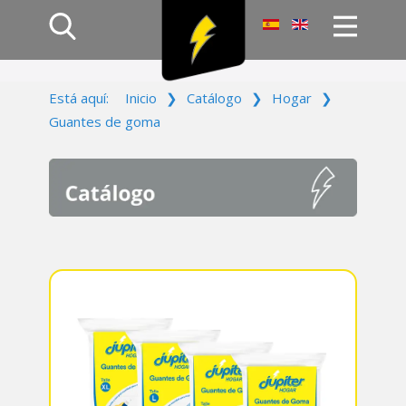
Inicio
Está aquí:
Inicio
❯
Catálogo
❯
Hogar
❯
Productos
Guantes de goma
Empresa
Campañas
Contacto
Acceso