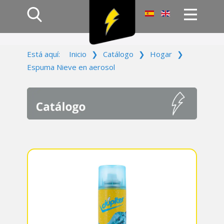
Inicio
Está aquí:
Inicio
❯
Catálogo
❯
Hogar
❯
Productos
Espuma Nieve en aerosol
Empresa
Campañas
Contacto
Acceso