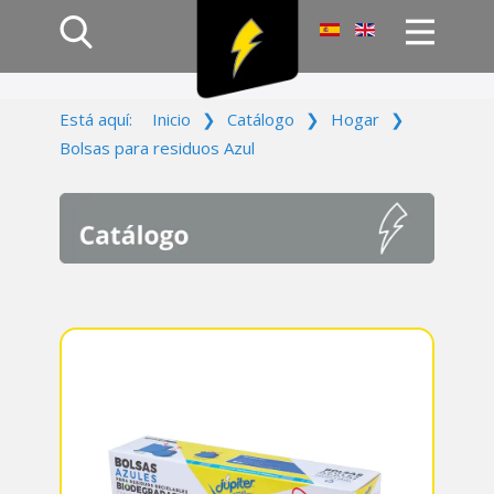
Inicio
Está aquí:
Inicio
❯
Catálogo
❯
Hogar
❯
Productos
Bolsas para residuos Azul
Empresa
Campañas
Contacto
Acceso