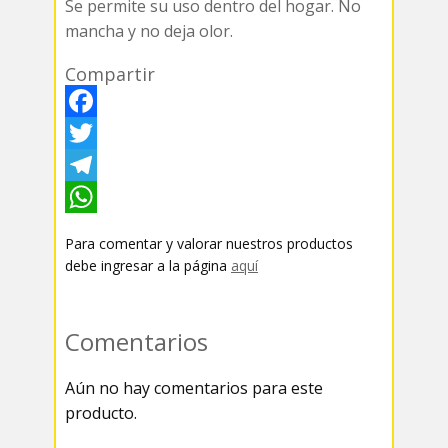
Se permite su uso dentro del hogar. No
mancha y no deja olor.
Compartir
F
a
T
c
w
T
e
i
e
W
Para comentar y valorar nuestros productos
b
t
l
h
debe ingresar a la página
aquí
o
t
e
a
o
e
g
t
Comentarios
k
r
r
s
Aún no hay comentarios para este
a
A
producto.
m
p