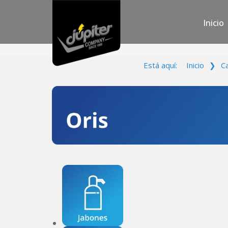
Inicio
Está aquí:
Inicio
❯
C