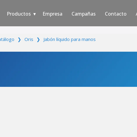
Productos
Empresa
Campañas
Contacto
atálogo
❯
Oris
❯
Jabón líquido para manos