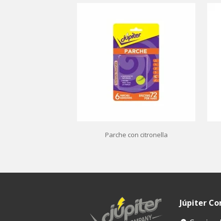
Parche con citronella
Júpiter C