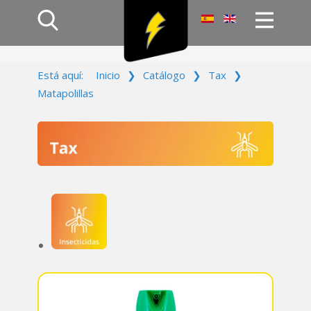
Inicio
Está aquí:
Inicio
❯
Catálogo
❯
Tax
❯
Productos
Matapolillas
Empresa
Campañas
Contacto
Acceso