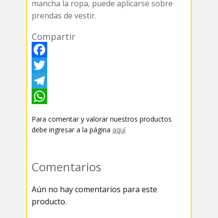
mancha la ropa, puede aplicarse sobre
prendas de vestir.
Compartir
F
a
T
c
w
T
e
i
e
W
Para comentar y valorar nuestros productos
b
t
l
h
debe ingresar a la página
aquí
o
t
e
a
o
e
g
t
Comentarios
k
r
r
s
Aún no hay comentarios para este
a
A
producto.
m
p