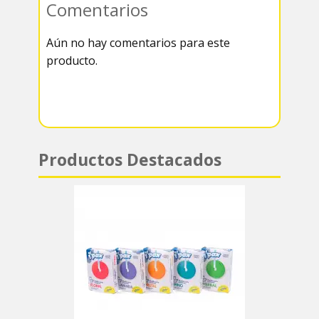
Comentarios
k
r
r
s
Aún no hay comentarios para este
a
A
producto.
m
p
p
Productos Destacados