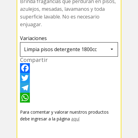
Brinda fragancias que perduran en pisos,
azulejos, mesadas, lavamanos y toda
superficie lavable. No es necesario
enjuagar.
Variaciones
Compartir
F
a
T
c
w
T
e
i
e
W
Para comentar y valorar nuestros productos
b
t
l
h
debe ingresar a la página
aquí
o
t
e
a
o
e
g
t