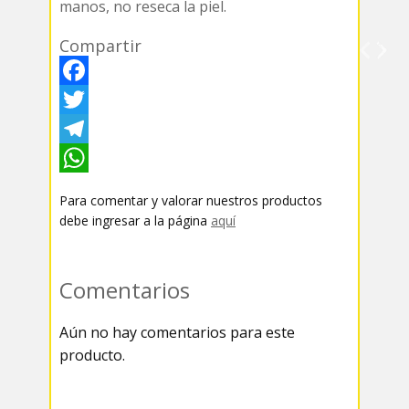
manos, no reseca la piel.
Compartir
F
a
T
c
w
T
e
i
e
W
Para comentar y valorar nuestros productos
b
t
l
h
debe ingresar a la página
aquí
o
t
e
a
o
e
g
t
Comentarios
k
r
r
s
Aún no hay comentarios para este
a
A
producto.
m
p
p