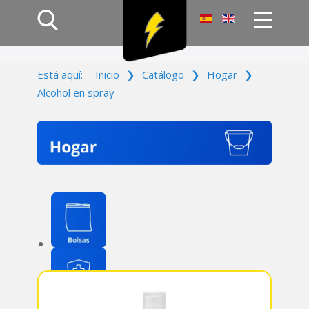
Inicio
Está aquí:
Inicio
❯
Catálogo
❯
Hogar
❯
Productos
Alcohol en spray
Empresa
Campañas
Contacto
Acceso