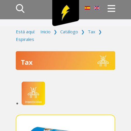
Inicio
Está aquí:
Inicio
❯
Catálogo
❯
Tax
❯
Productos
Espirales
Empresa
Campañas
Contacto
Acceso