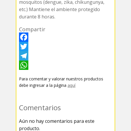
mosquitos (dengue, zika, chikungunya,
etc.) Mantiene el ambiente protegido
durante 8 horas.
Compartir
F
a
T
c
w
T
e
i
e
W
Para comentar y valorar nuestros productos
b
t
l
h
debe ingresar a la página
aquí
o
t
e
a
o
e
g
t
Comentarios
k
r
r
s
Aún no hay comentarios para este
a
A
producto.
m
p