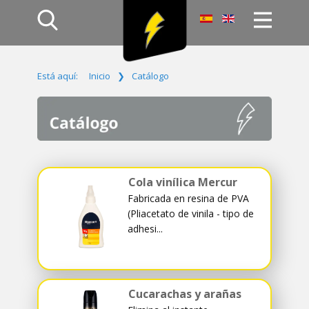
Inicio
Está aquí:
Inicio
❯
Catálogo
Productos
Empresa
Campañas
Contacto
Acceso
Cola vinílica Mercur
Fabricada en resina de PVA
(Pliacetato de vinila - tipo de
adhesi...
Cucarachas y arañas