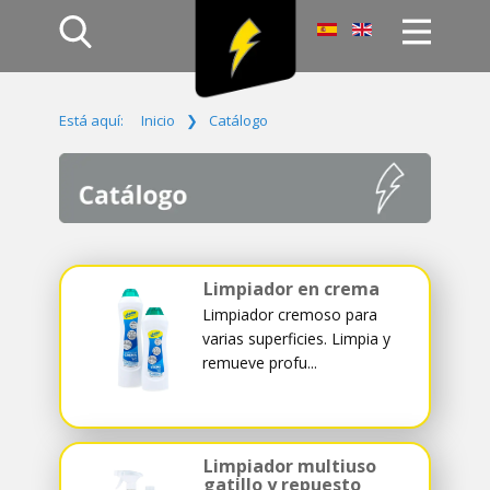
Inicio
Está aquí:
Inicio
❯
Catálogo
Productos
Empresa
Campañas
Contacto
Acceso
Limpiador en crema
Limpiador cremoso para
varias superficies. Limpia y
remueve profu...
Limpiador multiuso
gatillo y repuesto