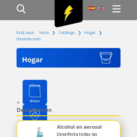
Inicio
Está aquí:
Inicio
❯
Catálogo
❯
Hogar
❯
Productos
Desinfección
Empresa
Campañas
Contacto
Acceso
Desinfección
Alcohol en aerosol
Desinfecta todas las