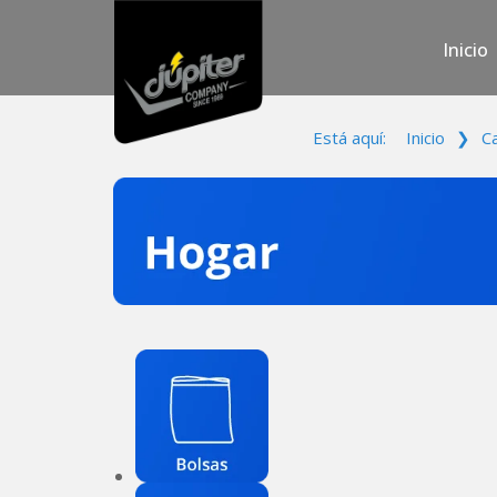
Inicio
Está aquí:
Inicio
❯
C