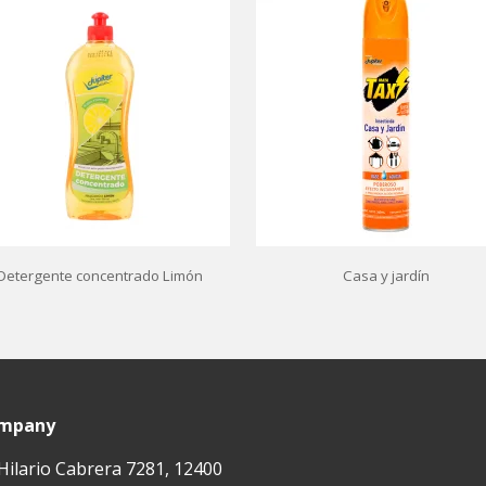
Detergente concentrado Limón
Casa y jardín
ompany
ilario Cabrera 7281, 12400