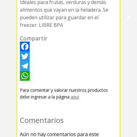
Ideales para frutas, verduras y demás
alimentos que vayan en la heladera. Se
pueden utilizar para guardar en el
freezer. LIBRE BPA
Compartir
F
a
T
c
w
T
e
i
e
W
Para comentar y valorar nuestros productos
b
t
l
h
debe ingresar a la página
aquí
o
t
e
a
o
e
g
t
Comentarios
k
r
r
s
Aún no hay comentarios para este
a
A