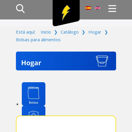
Inicio
Está aquí:
Inicio
❯
Catálogo
❯
Hogar
❯
Productos
Bolsas para alimentos
Empresa
Campañas
Contacto
Acceso