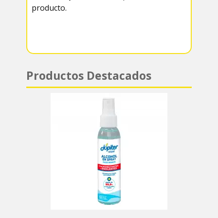
producto.
m
p
p
Productos Destacados