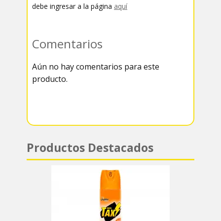
b
t
l
h
debe ingresar a la página
aquí
o
t
e
a
o
e
g
t
Comentarios
k
r
r
s
Aún no hay comentarios para este
a
A
producto.
m
p
p
Productos Destacados