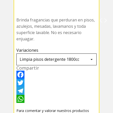
Brinda fragancias que perduran en pisos,
azulejos, mesadas, lavamanos y toda
superficie lavable. No es necesario
enjuagar.
Variaciones
Compartir
F
a
T
c
w
T
e
i
e
W
Para comentar y valorar nuestros productos