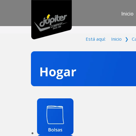
Inicio
Está aquí:
Inicio
❯
C