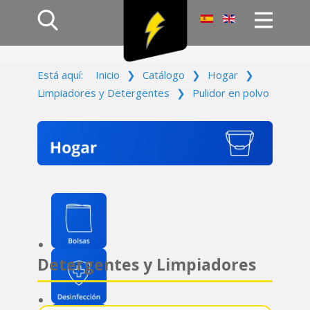
Inicio
Está aquí:
Inicio
❯
Catálogo
❯
Hogar
❯
Productos
Limpiadores y Detergentes
❯
Pulidor en polvo
Empresa
Campañas
Contacto
Acceso
Detergentes y Limpiadores