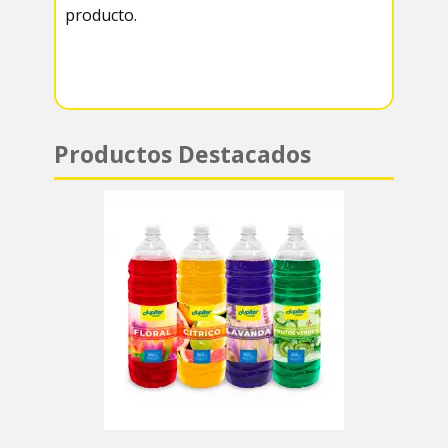
producto.
m
p
p
Productos Destacados