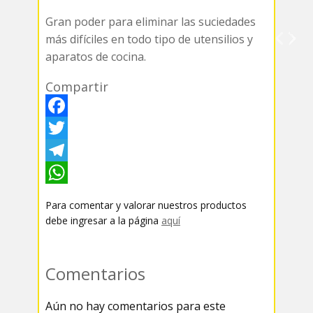
Gran poder para eliminar las suciedades
más difíciles en todo tipo de utensilios y
aparatos de cocina.
Compartir
F
a
T
c
w
T
e
i
e
W
Para comentar y valorar nuestros productos
b
t
l
h
debe ingresar a la página
aquí
o
t
e
a
o
e
g
t
Comentarios
k
r
r
s
Aún no hay comentarios para este
a
A